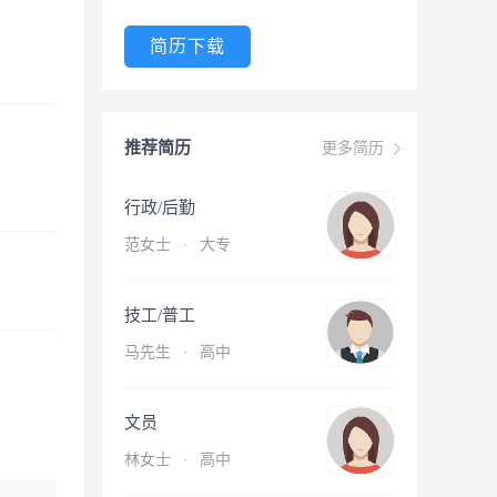
简历下载
推荐简历
更多简历
行政/后勤
范女士
·
大专
技工/普工
马先生
·
高中
文员
林女士
·
高中