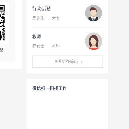
行政/后勤
吴先生
·
大专
教师
罗女士
·
本科
息
查看更多简历
微信扫一扫找工作